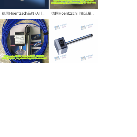
德国Hoentzsch品牌FA叶轮风速仪流量变送器UFAAS102_金属外壳固定式安装
德国Hoentzsch叶轮流量计ZS30ZG4-UFA制剂生产线冻干机定制型高温风速计
德国Hoentzsch品牌FA系列ZS25ZG1叶轮式风速传感器_圆柱形风速计探头
德国Hoentzsch品牌FA Flow sensor / UFA D30 C550 T350 插入式叶轮风速计
上一页
1
/
6
下一页
版权所有：武汉鸿宝科技发展有限公司
鄂IC备案：
17011444号-2号
技术支持：鸿宝科技
鄂ICP备17011444号-2
本网站支持
IPv6