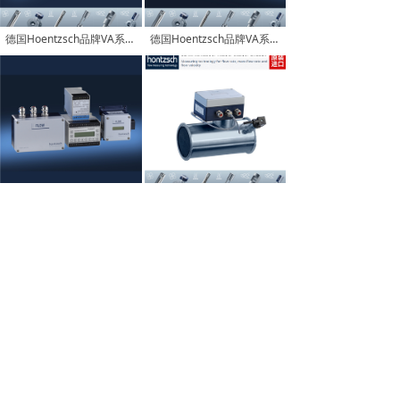
德国Hoentzsch品牌VA系列VA40ZG8Exd防爆型涡街流量计_带Hart通讯协议
德国Hoentzsch品牌VA系列VA40ZG7涡街式流量计_一体式烟气风速传感器
德国Hoentzsch品牌VA系列UVALDG16涡街式风速计流量变送器_用于导轨安装
德国Hoentzsch品牌VA大流量气体流量计VAR TWINPIPE_用于交通隧道等风速测量
上一页
1
/
4
下一页
版权所有：武汉鸿宝科技发展有限公司
鄂IC备案：
17011444号-2号
技术支持：鸿宝科技
鄂ICP备17011444号-2
本网站支持
IPv6