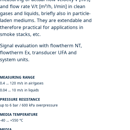
and flow rate V/t [m³/h, l/min] in clean
gases and liquids, briefly also in particle-
laden mediums. They are extendable and
therefore practical for applications in
smoke stacks, etc.
Signal evaluation with flowtherm NT,
flowtherm Ex, transducer UFA and
system units.
MEASURING RANGE
0.4 ... 120 m/s in air/gases
0.04 ... 10 m/s in liquids
PRESSURE RESISTANCE
up to 6 bar / 600 kPa overpressure
MEDIA TEMPERATURE
-40 ... +550 °C
MEDIA