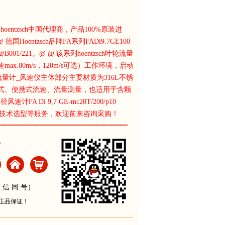
hoentzsch中国代理商，产品100%原装进
Hoentzsch品牌FA系列FADi9.7GE100
@B001/221。@ @ 该系列hoentzsch叶轮流量
.80m/s，120m/s可选）工作环境，启动
ch流量计_风速仪主体部分主要材质为316L不锈
的固定式、便携式流速、流量测量，也适用于含颗
A Di 9,7 GE-mc20T/200/p10
销售，提供技术选型等服务，欢迎前来咨询采购！
0
낀
낙
 信 同 号）
%正品保证！