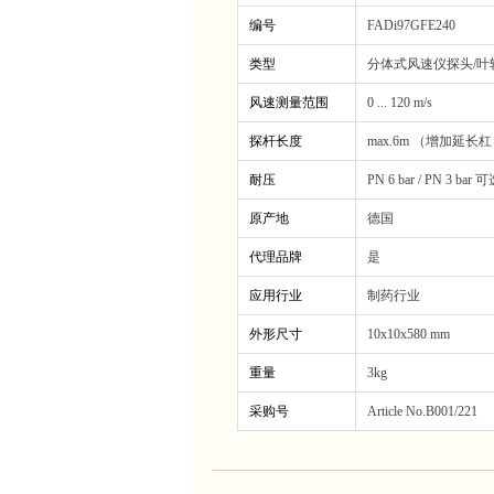
编号
FADi97GFE240
类型
分体式风速仪探头/叶
风速测量范围
0 ... 120 m/s
探杆长度
max.6m （增加延长
耐压
PN 6 bar / PN 3 bar 
原产地
德国
代理品牌
是
应用行业
制药行业
外形尺寸
10x10x580 mm
重量
3kg
采购号
Article No.B001/221