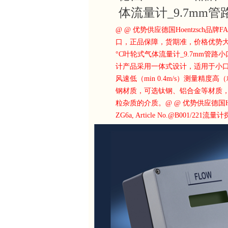
体流量计_9.7mm
@ @ 优势供应德国Hoentzsch品牌
口，正品保障，货期准，价格优势大，咨询热线：
°C叶轮式气体流量计_9.7mm管路小口径风速计
计产品采用一体式设计，适用于小口径高
风速低（min 0.4m/s）测量精度
钢材质，可选钛钢、铝合金等材质，直径
粒杂质的介质。@ @ 优势供应德国Hoentz
ZG6a, Article No.@B0