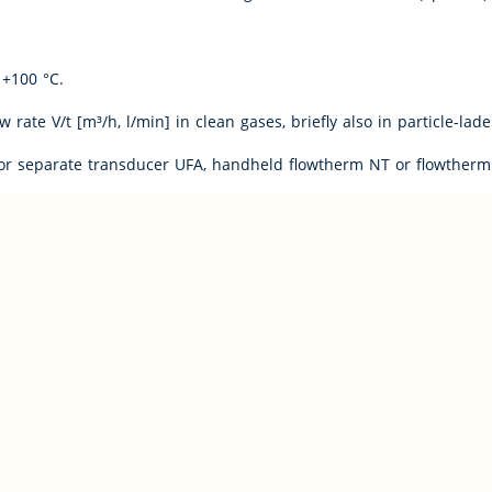
+100 °C.
w rate V/t [m³/h, l/min] in clean gases, briefly also in particle-l
 or separate transducer UFA, handheld flowtherm NT or flowtherm