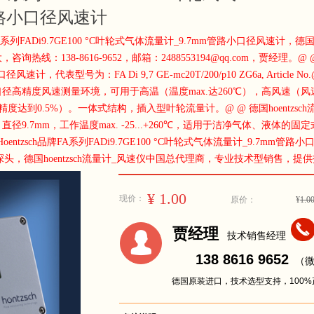
管路小口径风速计
FA系列FADi9.7GE100 °C叶轮式气体流量计_9.7mm管路小口径风速计，德国
138-8616-9652，邮箱：2488553194@qq.com，贾经理。@ @ 德国
，代表型号为：FA Di 9,7 GE-mc20T/200/p10 ZG6a, Article No.
精度风速测量环境，可用于高温（温度max.达260℃），高风速（风速max
高（精度达到0.5%）。一体式结构，插入型叶轮流量计。@ @ 德国hoentzs
9.7mm，工作温度max. -25...+260℃，适用于洁净气体、液体
sch品牌FA系列FADi9.7GE100 °C叶轮式气体流量计_9.7mm管路小口径风速计F
01/221流量计探头，德国hoentzsch流量计_风速仪中国总代理商，专业技术型
¥
1.00
现价：
原价：
¥
1.0
끅
贾经理
넙
技术销售经理
138 8616 9652
（微
德国原装进口，技术选型支持，100