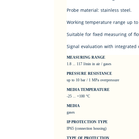
Probe material: stainless steel.
Working temperature range up to 
Suitable for fixed measuring of flo
Signal evaluation with integrated
MEASURING RANGE
1.8 ... 117 l/min in air / gases
PRESSURE RESISTANCE
up to 10 bar / 1 MPa overpressure
MEDIA TEMPERATURE
-25 ... +100 °C
MEDIA
gases
IP PROTECTION TYPE
IP65 (connection housing)
TYPE OF PROTECTION