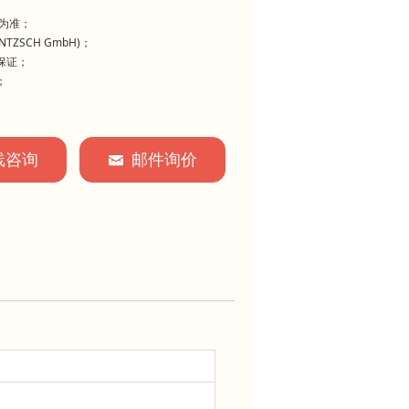
为准；
NTZSCH GmbH)；
保证；
；
线咨询
邮件询价
낂