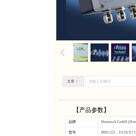
ꁆ
文章
ꀁ
【产品参数】
品牌
Hoentzsch GmbH (Hont
型号
B001/221，FA Di 9,7 